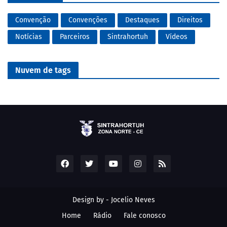
Convenção
Convenções
Destaques
Direitos
Notícias
Parceiros
Sintrahortuh
Vídeos
Nuvem de tags
Design by -
Jocelio Neves
Home
Rádio
Fale conosco