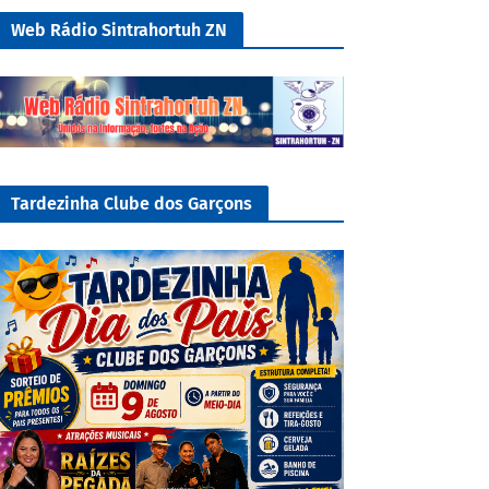
Web Rádio Sintrahortuh ZN
Tardezinha Clube dos Garçons