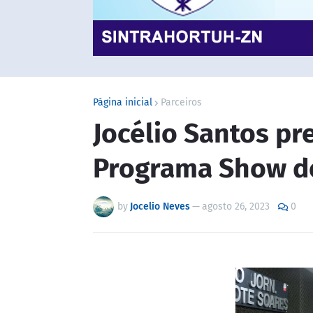
Página inicial
Parceiros
Jocélio Santos pr
Programa Show d
by
Jocelio Neves
—
agosto 26, 2023
0